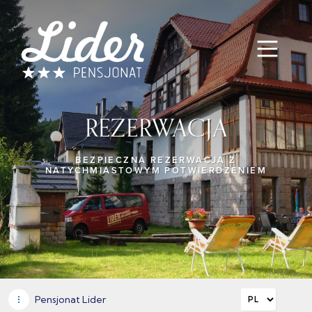
REZERWACJA
BEZPIECZNA REZERWACJA Z
NATYCHMIASTOWYM POTWIERDZENIEM