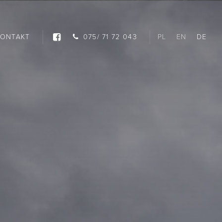
KONTAKT
075/ 71 72 043
PL
EN
DE