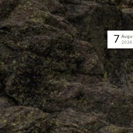
Augu
7
2026
Klar
Close