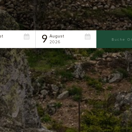
st
August
9
Buche On
2026
Wählen Sie das Ankunftsdatum